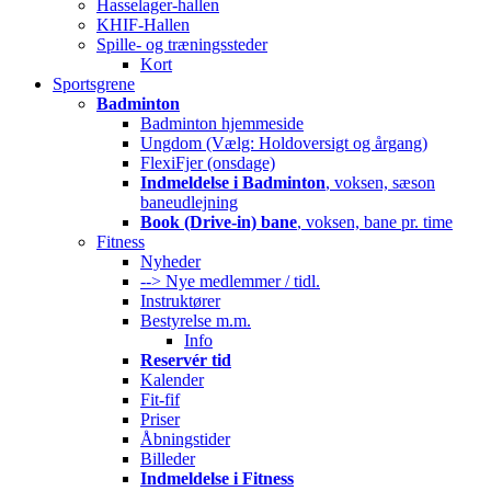
Hasselager-hallen
KHIF-Hallen
Spille- og træningssteder
Kort
Sportsgrene
Badminton
Badminton hjemmeside
Ungdom (Vælg: Holdoversigt og årgang)
FlexiFjer (onsdage)
Indmeldelse i Badminton
, voksen, sæson
baneudlejning
Book (Drive-in) bane
, voksen, bane pr. time
Fitness
Nyheder
--> Nye medlemmer / tidl.
Instruktører
Bestyrelse m.m.
Info
Reservér tid
Kalender
Fit-fif
Priser
Åbningstider
Billeder
Indmeldelse i Fitness