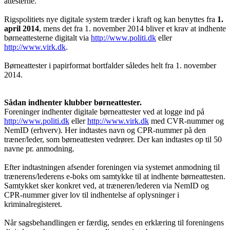
attesterne.
Rigspolitiets nye digitale system træder i kraft og kan benyttes fra
1.
april 2014
, mens det fra 1. november 2014 bliver et krav at indhente
børneattesterne digitalt via
http://www.politi.dk
eller
http://www.virk.dk
.
Børneattester i papirformat bortfalder således helt fra 1. november
2014.
Sådan indhenter klubber børneattester.
Foreninger indhenter digitale børneattester ved at logge ind på
http://www.politi.dk
eller
http://www.virk.dk
med CVR-nummer og
NemID (erhverv). Her indtastes navn og CPR-nummer på den
træner/leder, som børneattesten vedrører. Der kan indtastes op til 50
navne pr. anmodning.
Efter indtastningen afsender foreningen via systemet anmodning til
trænerens/lederens e-boks om samtykke til at indhente børneattesten.
Samtykket sker konkret ved, at træneren/lederen via NemID og
CPR-nummer giver lov til indhentelse af oplysninger i
kriminalregisteret.
Når sagsbehandlingen er færdig, sendes en erklæring til foreningens