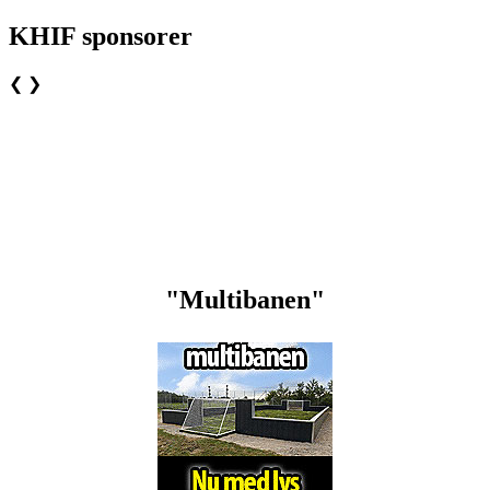
KHIF sponsorer
❮
❯
"Multibanen"