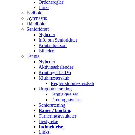
Ordensregler
Links
Fodbold
Gymnastik
Håndbold
Senioridræt
Nyheder
Info om Senioridræt
Kontaktperson
Billeder
Tennis
Nyheder
Aktivitetskalender
Kontingent 2026
Klubmesterskab
Regler klubmesterskab
Ungdomstræning
Tennis øvelser
Træningsøvelser
Seniortræning
Baner / booking
Turneringsresultater
Bestyrelse
Indmeldelse
Links