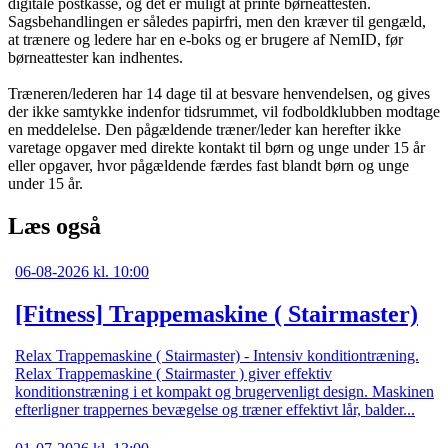
digitale postkasse, og det er muligt at printe børneattesten.
Sagsbehandlingen er således papirfri, men den kræver til gengæld,
at trænere og ledere har en e-boks og er brugere af NemID, før
børneattester kan indhentes.
Træneren/lederen har 14 dage til at besvare henvendelsen, og gives
der ikke samtykke indenfor tidsrummet, vil fodboldklubben modtage
en meddelelse. Den pågældende træner/leder kan herefter ikke
varetage opgaver med direkte kontakt til børn og unge under 15 år
eller opgaver, hvor pågældende færdes fast blandt børn og unge
under 15 år.
Læs også
06-08-2026 kl. 10:00
[Fitness]
Trappemaskine ( Stairmaster)
Relax Trappemaskine ( Stairmaster) - Intensiv konditiontræning.
Relax Trappemaskine ( Stairmaster ) giver effektiv
konditionstræning i et kompakt og brugervenligt design. Maskinen
efterligner trappernes bevægelse og træner effektivt lår, balder...