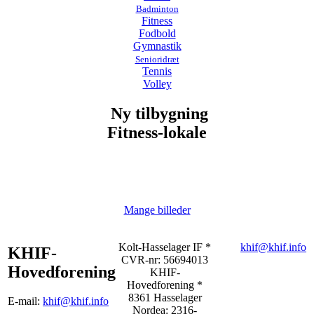
Badminton
Fitness
Fodbold
Gymnastik
Senioridræt
Tennis
Volley
Ny tilbygning
Fitness-lokale
Mange billeder
Kolt-Hasselager IF *
khif@khif.info
KHIF-
CVR-nr: 56694013
Hovedforening
KHIF-
Hovedforening *
8361 Hasselager
E-mail:
khif@khif.info
Nordea: 2316-