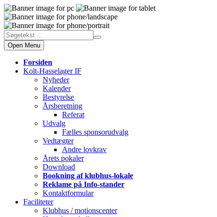
Open Menu
Forsiden
Kolt-Hasselager IF
Nyheder
Kalender
Bestyrelse
Årsberetning
Referat
Udvalg
Fælles sponsorudvalg
Vedtægter
Andre lovkrav
Årets pokaler
Download
Bookning af klubhus-lokale
Reklame på Info-stander
Kontaktformular
Faciliteter
Klubhus / motionscenter