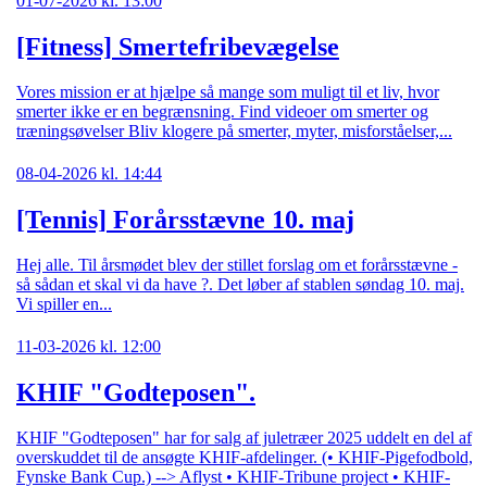
01-07-2026 kl. 13:00
[Fitness]
Smertefribevægelse
Vores mission er at hjælpe så mange som muligt til et liv, hvor
smerter ikke er en begrænsning. Find videoer om smerter og
træningsøvelser Bliv klogere på smerter, myter, misforståelser,...
08-04-2026 kl. 14:44
[Tennis]
Forårsstævne 10. maj
Hej alle. Til årsmødet blev der stillet forslag om et forårsstævne -
så sådan et skal vi da have ?. Det løber af stablen søndag 10. maj.
Vi spiller en...
11-03-2026 kl. 12:00
KHIF "Godteposen".
KHIF "Godteposen" har for salg af juletræer 2025 uddelt en del af
overskuddet til de ansøgte KHIF-afdelinger. (• KHIF-Pigefodbold,
Fynske Bank Cup.) --> Aflyst • KHIF-Tribune project • KHIF-