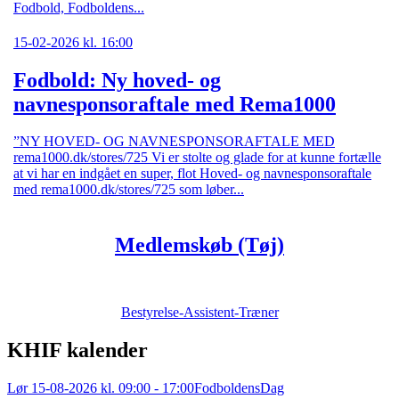
Fodbold, Fodboldens...
15-02-2026 kl. 16:00
Fodbold: Ny hoved- og
navnesponsoraftale med Rema1000
”NY HOVED- OG NAVNESPONSORAFTALE MED
rema1000.dk/stores/725 Vi er stolte og glade for at kunne fortælle
at vi har en indgået en super, flot Hoved- og navnesponsoraftale
med rema1000.dk/stores/725 som løber...
Medlemskøb (Tøj)
Bestyrelse-Assistent-Træner
KHIF kalender
Lør 15-08-2026 kl. 09:00 - 17:00
FodboldensDag