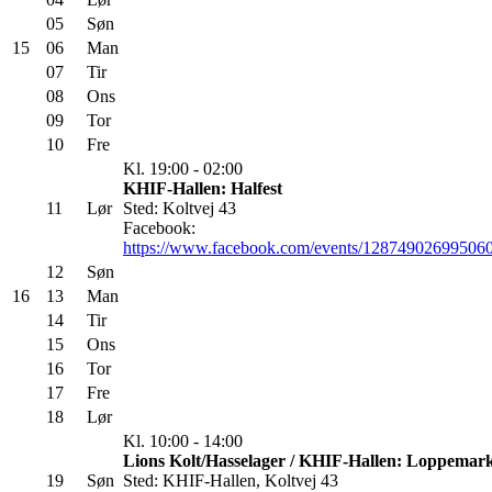
05
Søn
15
06
Man
07
Tir
08
Ons
09
Tor
10
Fre
Kl. 19:00 - 02:00
KHIF-Hallen: Halfest
11
Lør
Sted: Koltvej 43
Facebook:
https://www.facebook.com/events/12874902699506
12
Søn
16
13
Man
14
Tir
15
Ons
16
Tor
17
Fre
18
Lør
Kl. 10:00 - 14:00
Lions Kolt/Hasselager / KHIF-Hallen: Loppemar
19
Søn
Sted: KHIF-Hallen, Koltvej 43