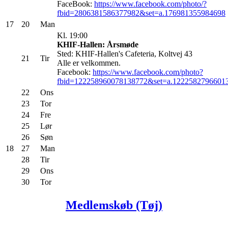
FaceBook:
https://www.facebook.com/photo/?
fbid=2806381586377982&set=a.176981355984698
17
20
Man
Kl. 19:00
KHIF-Hallen: Årsmøde
Sted: KHIF-Hallen's Cafeteria, Koltvej 43
21
Tir
Alle er velkommen.
Facebook:
https://www.facebook.com/photo?
fbid=122258960078138772&set=a.1222582796601
22
Ons
23
Tor
24
Fre
25
Lør
26
Søn
18
27
Man
28
Tir
29
Ons
30
Tor
Medlemskøb (Tøj)