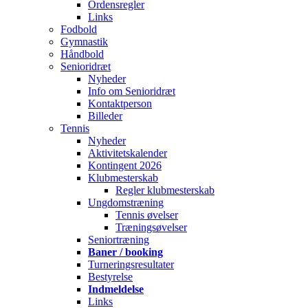
Ordensregler
Links
Fodbold
Gymnastik
Håndbold
Senioridræt
Nyheder
Info om Senioridræt
Kontaktperson
Billeder
Tennis
Nyheder
Aktivitetskalender
Kontingent 2026
Klubmesterskab
Regler klubmesterskab
Ungdomstræning
Tennis øvelser
Træningsøvelser
Seniortræning
Baner / booking
Turneringsresultater
Bestyrelse
Indmeldelse
Links