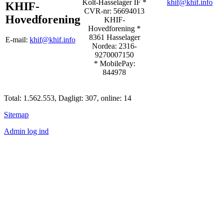
Kolt-Hasselager IF *
khif@khif.info
KHIF-
CVR-nr: 56694013
Hovedforening
KHIF-
Hovedforening *
8361 Hasselager
E-mail:
khif@khif.info
Nordea: 2316-
9270007150
* MobilePay:
844978
Total: 1.562.553, Dagligt: 307, online: 14
Sitemap
Admin log ind