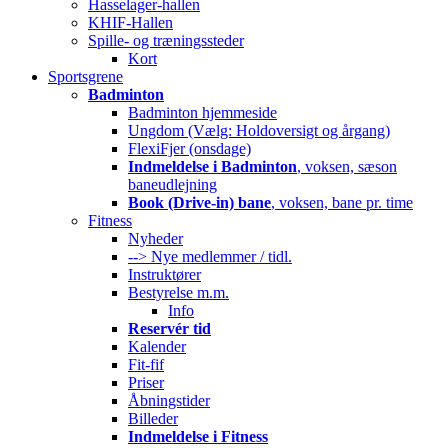
Hasselager-hallen
KHIF-Hallen
Spille- og træningssteder
Kort
Sportsgrene
Badminton
Badminton hjemmeside
Ungdom (Vælg: Holdoversigt og årgang)
FlexiFjer (onsdage)
Indmeldelse i Badminton
, voksen, sæson
baneudlejning
Book (Drive-in) bane
, voksen, bane pr. time
Fitness
Nyheder
--> Nye medlemmer / tidl.
Instruktører
Bestyrelse m.m.
Info
Reservér tid
Kalender
Fit-fif
Priser
Åbningstider
Billeder
Indmeldelse i Fitness