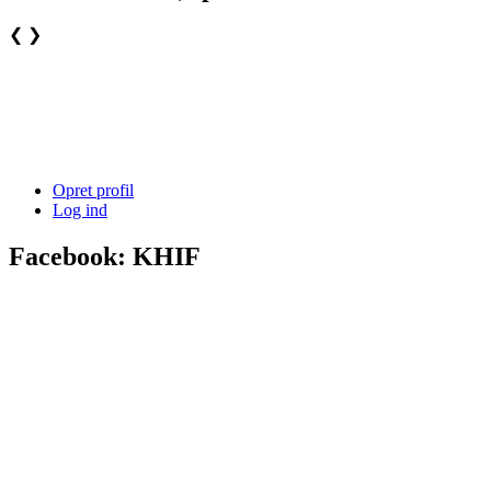
❮
❯
Opret profil
Log ind
Facebook: KHIF