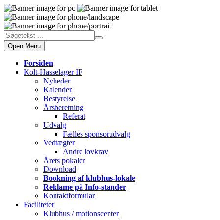
Open Menu
Forsiden
Kolt-Hasselager IF
Nyheder
Kalender
Bestyrelse
Årsberetning
Referat
Udvalg
Fælles sponsorudvalg
Vedtægter
Andre lovkrav
Årets pokaler
Download
Bookning af klubhus-lokale
Reklame på Info-stander
Kontaktformular
Faciliteter
Klubhus / motionscenter