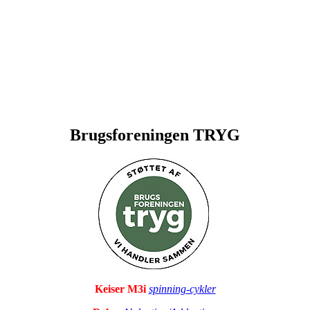
Brugsforeningen TRYG
Keiser M3i
spinning-cykler