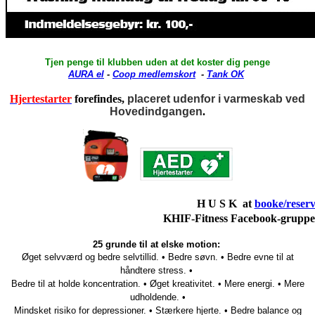
Tjen penge til klubben uden at det koster dig penge
AURA el
-
Coop medlemskort
-
Tank OK
Hjertestarter
forefindes,
placeret udenfor i varmeskab ved
Hovedindgangen
.
H U S K at
booke/reserv
KHIF-Fitness Facebook-grupp
25 grunde til at elske motion:
Øget selvværd og bedre selvtillid.
•
Bedre søvn.
•
Bedre evne til at
håndtere stress.
•
Bedre til at holde koncentration.
•
Øget kreativitet.
•
Mere energi.
•
Mere
udholdende.
•
Mindsket risiko for depressioner.
•
Stærkere hjerte.
•
Bedre balance og