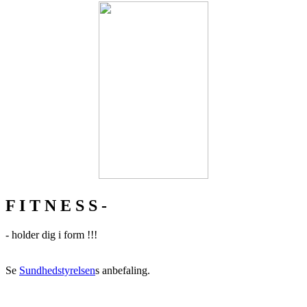
F I T N E S S -
- holder dig i form !!!
Se
Sundhedstyrelsen
s anbefaling.