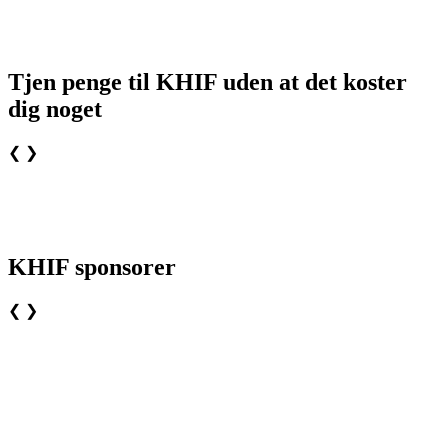
Tjen penge til KHIF uden at det koster
dig noget
❮
❯
KHIF sponsorer
❮
❯