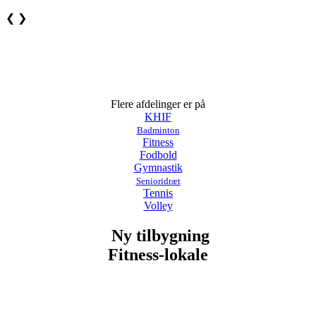
❮
❯
Flere afdelinger er på
KHIF
Badminton
Fitness
Fodbold
Gymnastik
Senioridræt
Tennis
Volley
Ny tilbygning
Fitness-lokale