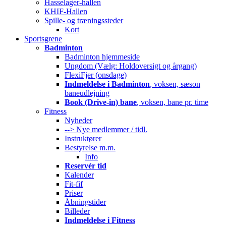
Hasselager-hallen
KHIF-Hallen
Spille- og træningssteder
Kort
Sportsgrene
Badminton
Badminton hjemmeside
Ungdom (Vælg: Holdoversigt og årgang)
FlexiFjer (onsdage)
Indmeldelse i Badminton
, voksen, sæson
baneudlejning
Book (Drive-in) bane
, voksen, bane pr. time
Fitness
Nyheder
--> Nye medlemmer / tidl.
Instruktører
Bestyrelse m.m.
Info
Reservér tid
Kalender
Fit-fif
Priser
Åbningstider
Billeder
Indmeldelse i Fitness