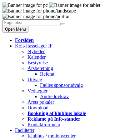
Open Menu
Forsiden
Kolt-Hasselager IF
Nyheder
Kalender
Bestyrelse
Årsberetning
Referat
Udvalg
Fælles sponsorudvalg
Vedtægter
Andre lovkrav
Årets pokaler
Download
Bookning af klubhus-lokale
Reklame på Info-stander
Kontaktformular
Faciliteter
Klubhus / motionscenter