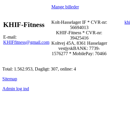
Mange billeder
Kolt-Hasselager IF * CVR-nr:
kh
KHIF-Fitness
56694013
KHIF-Fitness
* CVR-nr:
E-mail:
39425416
KHIFfitness@gmail.com
Koltvej 45A, 8361 Hasselager
vestjyskBANK: 7739-
1576277
*
MobilePay: 70466
Total: 1.562.953, Dagligt: 307, online: 4
Sitemap
Admin log ind