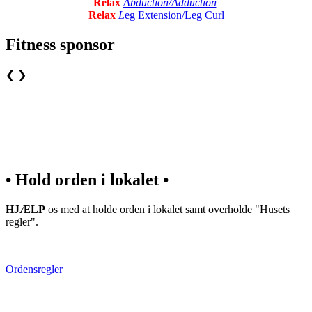
Relax
Abduction/Adduction
Relax
L
eg Extension/Leg Curl
Fitness sponsor
❮
❯
• Hold orden i lokalet •
HJÆLP
os med at holde orden i lokalet samt overholde "Husets
regler".
Ordensregler