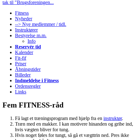
tak til "Brugsforeningen...
Fitness
Nyheder
--> Nye medlemmer / tidl.
Instruktører
Bestyrelse m.m.
Info
Reservér tid
Kalender
Fit-fif
Priser
Åbningstider
Billeder
Indmeldelse i Fitness
Ordensregler
Links
Fem FITNESS-råd
Få lagt et træningsprogram med hjælp fra en
instruktør
.
Træn med en makker. I kan motivere hinanden og gribe ind,
hvis vægten bliver for tung.
Hvis noget føles for tungt, så gå et vægttrin ned. Pres ikke