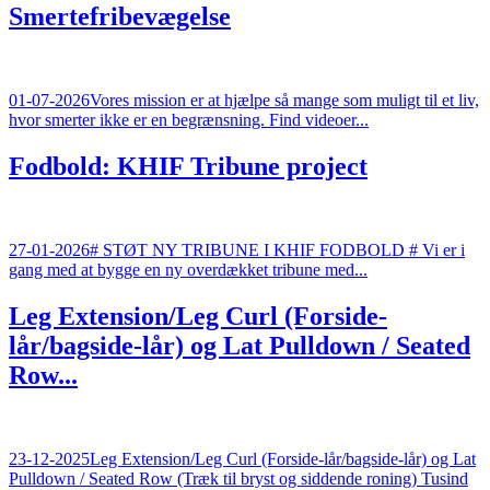
Smertefribevægelse
01-07-2026
Vores mission er at hjælpe så mange som muligt til et liv,
hvor smerter ikke er en begrænsning. Find videoer...
Fodbold: KHIF Tribune project
27-01-2026
# STØT NY TRIBUNE I KHIF FODBOLD # Vi er i
gang med at bygge en ny overdækket tribune med...
Leg Extension/Leg Curl (Forside-
lår/bagside-lår) og Lat Pulldown / Seated
Row...
23-12-2025
Leg Extension/Leg Curl (Forside-lår/bagside-lår) og Lat
Pulldown / Seated Row (Træk til bryst og siddende roning) Tusind