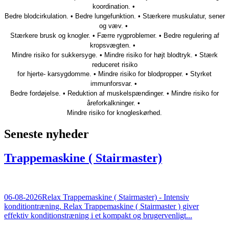
koordination.
•
Bedre blodcirkulation.
•
Bedre lungefunktion.
•
Stærkere muskulatur, sener
og væv.
•
Stærkere brusk og knogler.
•
Færre rygproblemer.
•
Bedre regulering af
kropsvægten.
•
Mindre risiko for sukkersyge.
•
Mindre risiko for højt blodtryk.
•
Stærk
reduceret risiko
for hjerte- karsygdomme.
•
Mindre risiko for blodpropper.
•
Styrket
immunforsvar.
•
Bedre fordøjelse.
•
Reduktion af muskelspændinger.
•
Mindre risiko for
åreforkalkninger.
•
Mindre risiko for knogleskørhed.
Seneste nyheder
Trappemaskine ( Stairmaster)
06-08-2026
Relax Trappemaskine ( Stairmaster) - Intensiv
konditiontræning. Relax Trappemaskine ( Stairmaster ) giver
effektiv konditionstræning i et kompakt og brugervenligt...