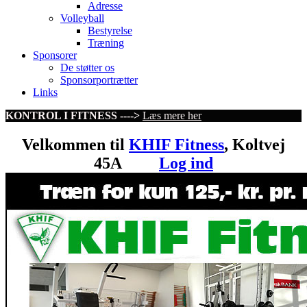
Adresse
Volleyball
Bestyrelse
Træning
Sponsorer
De støtter os
Sponsorportrætter
Links
KONTROL I FITNESS ---->
Læs mere her
Velkommen til
KHIF Fitness
, Koltvej
45A
Log ind