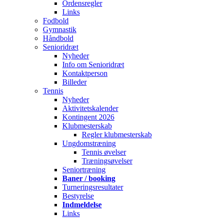
Ordensregler
Links
Fodbold
Gymnastik
Håndbold
Senioridræt
Nyheder
Info om Senioridræt
Kontaktperson
Billeder
Tennis
Nyheder
Aktivitetskalender
Kontingent 2026
Klubmesterskab
Regler klubmesterskab
Ungdomstræning
Tennis øvelser
Træningsøvelser
Seniortræning
Baner / booking
Turneringsresultater
Bestyrelse
Indmeldelse
Links