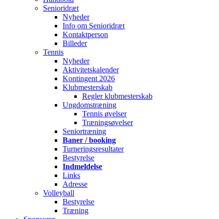
Senioridræt
Nyheder
Info om Senioridræt
Kontaktperson
Billeder
Tennis
Nyheder
Aktivitetskalender
Kontingent 2026
Klubmesterskab
Regler klubmesterskab
Ungdomstræning
Tennis øvelser
Træningsøvelser
Seniortræning
Baner / booking
Turneringsresultater
Bestyrelse
Indmeldelse
Links
Adresse
Volleyball
Bestyrelse
Træning