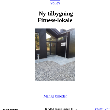
Volley
Ny tilbygning
Fitness-lokale
Mange billeder
Kolt-Hasselager IF •
khif@khif