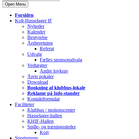
Open Menu
Forsiden
Kolt-Hasselager IF
Nyheder
Kalender
Bestyrelse
Årsberetning
Referat
Udvalg
Fælles sponsorudvalg
Vedtægter
Andre lovkrav
Årets pokaler
Download
Bookning af klubhus-lokale
Reklame på Info-stander
Kontaktformular
Faciliteter
Klubhus / motionscenter
Hasselager-hallen
KHIF-Hallen
Spille- og træningssteder
Kort
Sportsgrene