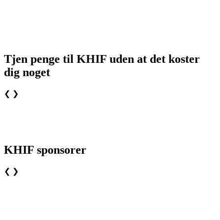
Tjen penge til KHIF uden at det koster
dig noget
❮
❯
KHIF sponsorer
❮
❯