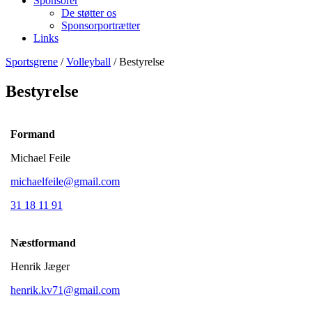
Sponsorer
De støtter os
Sponsorportrætter
Links
Sportsgrene
/
Volleyball
/ Bestyrelse
Bestyrelse
Formand
Michael Feile
michaelfeile@gmail.com
31 18 11 91
Næstformand
Henrik Jæger
henrik.kv71@gmail.com