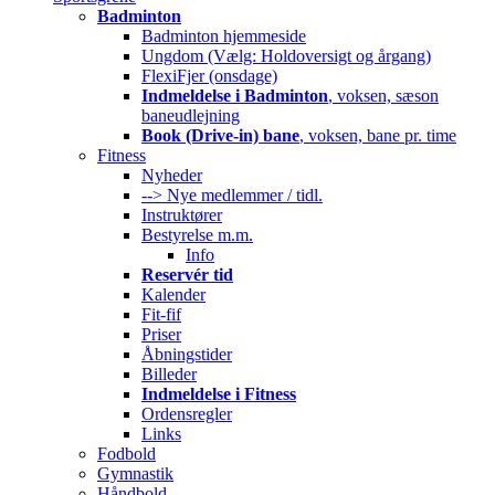
Badminton
Badminton hjemmeside
Ungdom (Vælg: Holdoversigt og årgang)
FlexiFjer (onsdage)
Indmeldelse i Badminton
, voksen, sæson
baneudlejning
Book (Drive-in) bane
, voksen, bane pr. time
Fitness
Nyheder
--> Nye medlemmer / tidl.
Instruktører
Bestyrelse m.m.
Info
Reservér tid
Kalender
Fit-fif
Priser
Åbningstider
Billeder
Indmeldelse i Fitness
Ordensregler
Links
Fodbold
Gymnastik
Håndbold