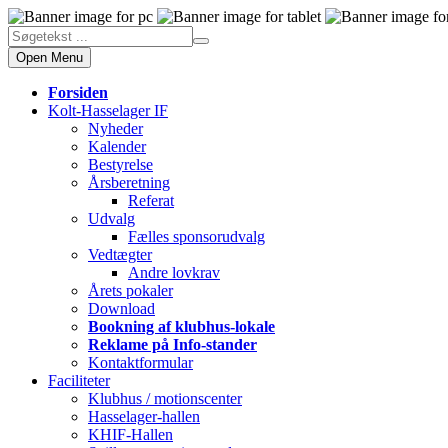
Open Menu
Forsiden
Kolt-Hasselager IF
Nyheder
Kalender
Bestyrelse
Årsberetning
Referat
Udvalg
Fælles sponsorudvalg
Vedtægter
Andre lovkrav
Årets pokaler
Download
Bookning af klubhus-lokale
Reklame på Info-stander
Kontaktformular
Faciliteter
Klubhus / motionscenter
Hasselager-hallen
KHIF-Hallen