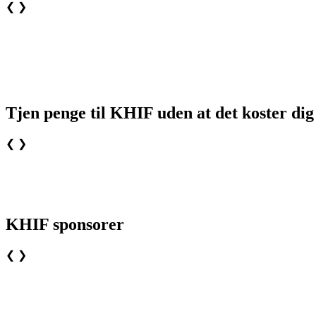
❮
❯
Tjen penge til KHIF uden at det koster dig
❮
❯
KHIF sponsorer
❮
❯