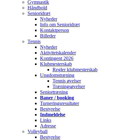
Gymnastik
Håndbold
Senioridræt
Nyheder
Info om Senioridræt
Kontaktperson
Billeder
Tennis
Nyheder
Aktivitetskalender
Kontingent 2026
Klubmesterskab
Regler klubmesterskab
Ungdomstræning
Tennis øvelser
Træningsøvelser
Seniortræning
Baner / booking
Turneringsresultater
Bestyrelse
Indmeldelse
Links
Adresse
Volleyball
Bestyrelse