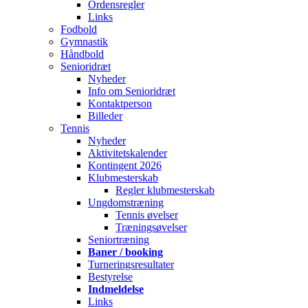
Ordensregler
Links
Fodbold
Gymnastik
Håndbold
Senioridræt
Nyheder
Info om Senioridræt
Kontaktperson
Billeder
Tennis
Nyheder
Aktivitetskalender
Kontingent 2026
Klubmesterskab
Regler klubmesterskab
Ungdomstræning
Tennis øvelser
Træningsøvelser
Seniortræning
Baner / booking
Turneringsresultater
Bestyrelse
Indmeldelse
Links