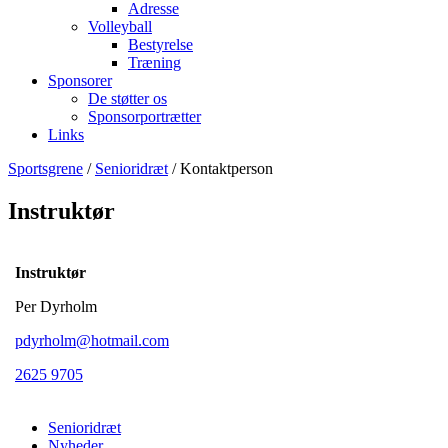
Adresse
Volleyball
Bestyrelse
Træning
Sponsorer
De støtter os
Sponsorportrætter
Links
Sportsgrene
/
Senioridræt
/ Kontaktperson
Instruktør
Instruktør
Per Dyrholm
pdyrholm@hotmail.com
2625 9705
Senioridræt
Nyheder