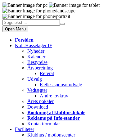
Open Menu
Forsiden
Kolt-Hasselager IF
Nyheder
Kalender
Bestyrelse
Årsberetning
Referat
Udvalg
Fælles sponsorudvalg
Vedtægter
Andre lovkrav
Årets pokaler
Download
Bookning af klubhus-lokale
Reklame på Info-stander
Kontaktformular
Faciliteter
Klubhus / motionscenter