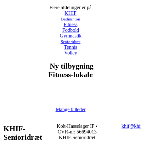
Flere afdelinger er på
KHIF
Badminton
Fitness
Fodbold
Gymnastik
Senioridræt
Tennis
Volley
Ny tilbygning
Fitness-lokale
Mange billeder
Kolt-Hasselager IF •
khif@khif
KHIF-
CVR-nr: 56694013
Senioridræt
KHIF-Senioridræt