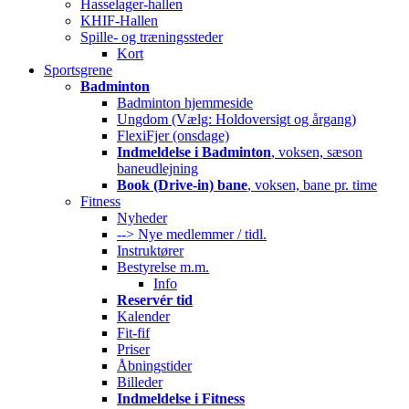
Hasselager-hallen
KHIF-Hallen
Spille- og træningssteder
Kort
Sportsgrene
Badminton
Badminton hjemmeside
Ungdom (Vælg: Holdoversigt og årgang)
FlexiFjer (onsdage)
Indmeldelse i Badminton
, voksen, sæson
baneudlejning
Book (Drive-in) bane
, voksen, bane pr. time
Fitness
Nyheder
--> Nye medlemmer / tidl.
Instruktører
Bestyrelse m.m.
Info
Reservér tid
Kalender
Fit-fif
Priser
Åbningstider
Billeder
Indmeldelse i Fitness