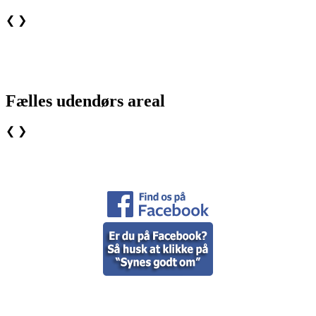
❮
❯
Fælles udendørs areal
❮
❯