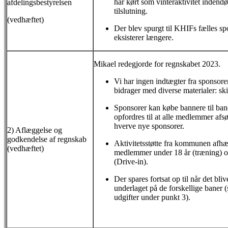
har kørt som vinteraktivitet indend
afdelingsbestyrelsen
tilslutning.
(vedhæftet)
Der blev spurgt til KHIFs fælles sp
eksisterer længere.
Mikael redegjorde for regnskabet 2023.
Vi har ingen indtægter fra sponsorer
bidrager med diverse materialer: skil
Sponsorer kan købe bannere til ban
opfordres til at alle medlemmer afs
hverve nye sponsorer.
2) Aflæggelse og
godkendelse af regnskab
Aktivitetsstøtte fra kommunen afhæng
(vedhæftet)
medlemmer under 18 år (træning) o
(Drive-in).
Der spares fortsat op til når det bli
underlaget på de forskellige baner
udgifter under punkt 3).