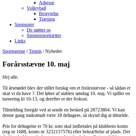
Adresse
Volleyball
Bestyrelse
Træning
Sponsorer
De støtter os
Sponsorportrætter
Links
Sportsgrene
/
Tennis
/ Nyheder
Forårsstævne 10. maj
Hej alle.
Til årsmødet blev der stillet forslag om et forårsstævne - så sådan et
skal vi da have ?. Det løber af stablen søndag 10. maj. Vi spiller en
turnering kl 10-13, og derefter er der frokost.
Tilmelding foregår ved at sende en besked på 28723804. Vi kan
denne gang maksimalt være 18 deltagere, så skynd dig at tilmelde.
Pris for deltagelse er 70 kr, som skal indbetales på klubbens konto
(reg nr 1688, konto nr 3232157576) efter bekræftelse af plads. Det