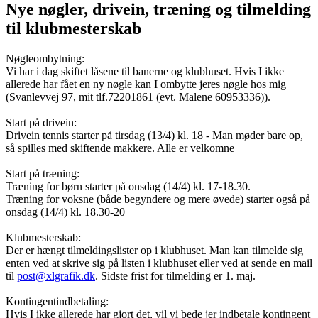
Nye nøgler, drivein, træning og tilmelding
til klubmesterskab
Nøgleombytning:
Vi har i dag skiftet låsene til banerne og klubhuset. Hvis I ikke
allerede har fået en ny nøgle kan I ombytte jeres nøgle hos mig
(Svanlevvej 97, mit tlf.72201861 (evt. Malene 60953336)).
Start på drivein:
Drivein tennis starter på tirsdag (13/4) kl. 18 - Man møder bare op,
så spilles med skiftende makkere. Alle er velkomne
Start på træning:
Træning for børn starter på onsdag (14/4) kl. 17-18.30.
Træning for voksne (både begyndere og mere øvede) starter også på
onsdag (14/4) kl. 18.30-20
Klubmesterskab:
Der er hængt tilmeldingslister op i klubhuset. Man kan tilmelde sig
enten ved at skrive sig på listen i klubhuset eller ved at sende en mail
til
post@xlgrafik.dk
. Sidste frist for tilmelding er 1. maj.
Kontingentindbetaling:
Hvis I ikke allerede har gjort det, vil vi bede jer indbetale kontingent