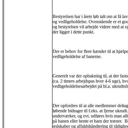
Bestyrelsen har i årets løb talt om at få l
og vedligeholdelse. Ovenstående er et god
og bestyrelsen vil arbejde videre med at s
der ligger i dette punkt.
Der er behov for flere hænder til at hjæl
vedligeholdelse af banerne.
Generelt var der opbakning til, at der fast
(ca. 2 timers arbejdspas hver 4-6 uge), hvo
vedligeholdelsesarbejdet på bl.a. ukrudtsf
Der opfordres til at alle medlemmer deltage
løbende bidrager til f.eks. at fjerne ukrudt
underværker, og evt. udføres hvis man al
på banen eller hente et barn der træner. Bes
redskaber og affaldshåndtering til rådighe