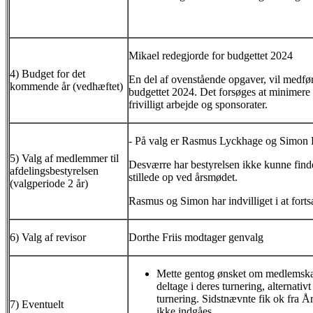
Mikael redegjorde for budgettet 2024
4) Budget for det
En del af ovenstående opgaver, vil medfør
kommende år (vedhæftet)
budgettet 2024. Det forsøges at minimere 
frivilligt arbejde og sponsorater.
- På valg er Rasmus Lyckhage og Simon P
5) Valg af medlemmer til
Desværre har bestyrelsen ikke kunne find
afdelingsbestyrelsen
stillede op ved årsmødet.
(valgperiode 2 år)
Rasmus og Simon har indvilliget i at forts
6) Valg af revisor
Dorthe Friis modtager genvalg
Mette gentog ønsket om medlemsk
deltage i deres turnering, alternativ
turnering. Sidstnævnte fik ok fra Å
7) Eventuelt
ikke indgåes.