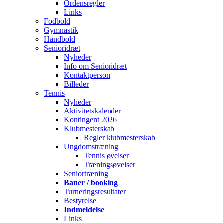
Ordensregler
Links
Fodbold
Gymnastik
Håndbold
Senioridræt
Nyheder
Info om Senioridræt
Kontaktperson
Billeder
Tennis
Nyheder
Aktivitetskalender
Kontingent 2026
Klubmesterskab
Regler klubmesterskab
Ungdomstræning
Tennis øvelser
Træningsøvelser
Seniortræning
Baner / booking
Turneringsresultater
Bestyrelse
Indmeldelse
Links