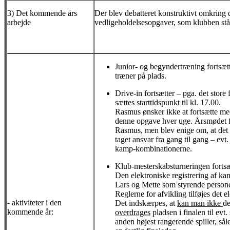
3) Det kommende års
Der blev debatteret konstruktivt omkring d
arbejde
vedligeholdelsesopgaver, som klubben st
Junior- og begyndertræning fortsætt
træner på plads.
Drive-in fortsætter – pga. det store
sættes starttidspunkt til kl. 17.00.
Rasmus ønsker ikke at fortsætte me
denne opgave hver uge. Årsmødet fa
Rasmus, men blev enige om, at det m
taget ansvar fra gang til gang – ev
kamp-kombinationerne.
Klub-mesterskabsturneringen fortsæ
Den elektroniske registrering af kam
Lars og Mette som styrende person
Reglerne for afvikling tilføjes det 
- aktiviteter i den
Det indskærpes, at
kan man ikke
de
kommende år:
overdrages
pladsen i finalen til evt
anden højest rangerende spiller, såle