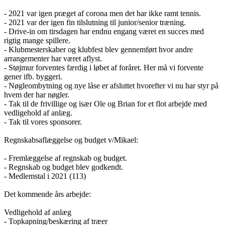
- 2021 var igen præget af corona men det har ikke ramt tennis.
- 2021 var der igen fin tilslutning til junior/senior træning.
- Drive-in om tirsdagen har endnu engang været en succes med
rigtig mange spillere.
- Klubmesterskaber og klubfest blev gennemført hvor andre
arrangementer har været aflyst.
- Støjmur forventes færdig i løbet af foråret. Her må vi forvente
gener ifb. byggeri.
- Nøgleombytning og nye låse er afsluttet hvorefter vi nu har styr på
hvem der har nøgler.
- Tak til de frivillige og især Ole og Brian for et flot arbejde med
vedligehold af anlæg.
- Tak til vores sponsorer.
Regnskabsaflæggelse og budget v/Mikael:
- Fremlæggelse af regnskab og budget.
- Regnskab og budget blev godkendt.
- Medlemstal i 2021 (113)
Det kommende års arbejde:
Vedligehold af anlæg
- Topkapning/beskæring af træer