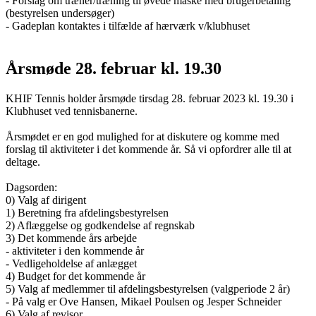
- Forslag om træner/træning til øvede måske med brugerbetaling
(bestyrelsen undersøger)
- Gadeplan kontaktes i tilfælde af hærværk v/klubhuset
Årsmøde 28. februar kl. 19.30
KHIF Tennis holder årsmøde tirsdag 28. februar 2023 kl. 19.30 i
Klubhuset ved tennisbanerne.
Årsmødet er en god mulighed for at diskutere og komme med
forslag til aktiviteter i det kommende år. Så vi opfordrer alle til at
deltage.
Dagsorden:
0) Valg af dirigent
1) Beretning fra afdelingsbestyrelsen
2) Aflæggelse og godkendelse af regnskab
3) Det kommende års arbejde
- aktiviteter i den kommende år
- Vedligeholdelse af anlægget
4) Budget for det kommende år
5) Valg af medlemmer til afdelingsbestyrelsen (valgperiode 2 år)
- På valg er Ove Hansen, Mikael Poulsen og Jesper Schneider
6) Valg af revisor