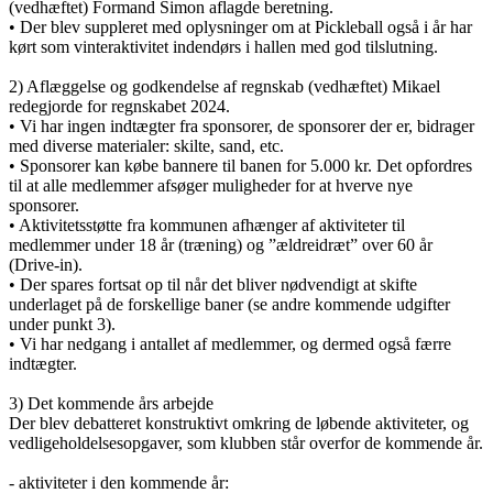
(vedhæftet) Formand Simon aflagde beretning.
• Der blev suppleret med oplysninger om at Pickleball også i år har
kørt som vinteraktivitet indendørs i hallen med god tilslutning.
2) Aflæggelse og godkendelse af regnskab (vedhæftet) Mikael
redegjorde for regnskabet 2024.
• Vi har ingen indtægter fra sponsorer, de sponsorer der er, bidrager
med diverse materialer: skilte, sand, etc.
• Sponsorer kan købe bannere til banen for 5.000 kr. Det opfordres
til at alle medlemmer afsøger muligheder for at hverve nye
sponsorer.
• Aktivitetsstøtte fra kommunen afhænger af aktiviteter til
medlemmer under 18 år (træning) og ”ældreidræt” over 60 år
(Drive-in).
• Der spares fortsat op til når det bliver nødvendigt at skifte
underlaget på de forskellige baner (se andre kommende udgifter
under punkt 3).
• Vi har nedgang i antallet af medlemmer, og dermed også færre
indtægter.
3) Det kommende års arbejde
Der blev debatteret konstruktivt omkring de løbende aktiviteter, og
vedligeholdelsesopgaver, som klubben står overfor de kommende år.
- aktiviteter i den kommende år: