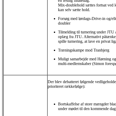
en festlig finaledag.
Mix-doublehold sættes fortsat ved 
kan selv sætte hold.
Forsøg med lørdags-Drive-in og/ell
doubler
Tilmelding til turnering under JTU 
oplæg fra JTU. Alternativt påtænker 
spille turnering, at lave en privat li
Træningskampe mod Tranbjerg
Muligt samarbejde med Hørning o
multi-medlemskaber (Simon foresp
Der blev debatteret følgende vedligeholdels
prioriteret rækkefølge):
Bortskaffelse af store mængder blade
under mødet til den kommende dag