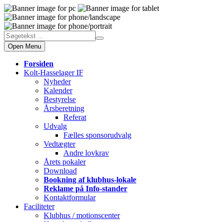
Open Menu
Forsiden
Kolt-Hasselager IF
Nyheder
Kalender
Bestyrelse
Årsberetning
Referat
Udvalg
Fælles sponsorudvalg
Vedtægter
Andre lovkrav
Årets pokaler
Download
Bookning af klubhus-lokale
Reklame på Info-stander
Kontaktformular
Faciliteter
Klubhus / motionscenter