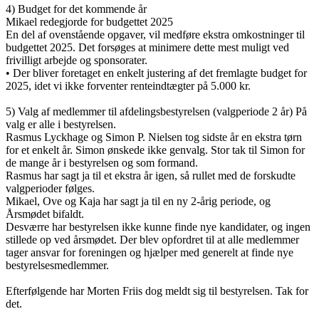
4) Budget for det kommende år
Mikael redegjorde for budgettet 2025
En del af ovenstående opgaver, vil medføre ekstra omkostninger til
budgettet 2025. Det forsøges at minimere dette mest muligt ved
frivilligt arbejde og sponsorater.
• Der bliver foretaget en enkelt justering af det fremlagte budget for
2025, idet vi ikke forventer renteindtægter på 5.000 kr.
5) Valg af medlemmer til afdelingsbestyrelsen (valgperiode 2 år) På
valg er alle i bestyrelsen.
Rasmus Lyckhage og Simon P. Nielsen tog sidste år en ekstra tørn
for et enkelt år. Simon ønskede ikke genvalg. Stor tak til Simon for
de mange år i bestyrelsen og som formand.
Rasmus har sagt ja til et ekstra år igen, så rullet med de forskudte
valgperioder følges.
Mikael, Ove og Kaja har sagt ja til en ny 2-årig periode, og
Årsmødet bifaldt.
Desværre har bestyrelsen ikke kunne finde nye kandidater, og ingen
stillede op ved årsmødet. Der blev opfordret til at alle medlemmer
tager ansvar for foreningen og hjælper med generelt at finde nye
bestyrelsesmedlemmer.
Efterfølgende har Morten Friis dog meldt sig til bestyrelsen. Tak for
det.