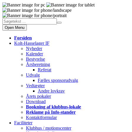
Open Menu
Forsiden
Kolt-Hasselager IF
Nyheder
Kalender
Bestyrelse
Årsberetning
Referat
Udvalg
Fælles sponsorudvalg
Vedtægter
Andre lovkrav
Årets pokaler
Download
Bookning af klubhus-lokale
Reklame på Info-stander
Kontaktformular
Faciliteter
Klubhus / motionscenter