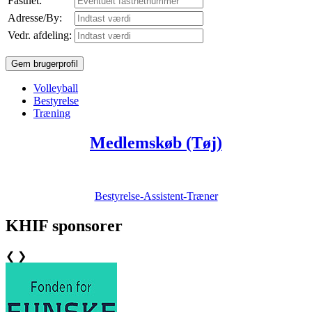
Fastnet:
Adresse/By:
Vedr. afdeling:
Volleyball
Bestyrelse
Træning
Medlemskøb (Tøj)
Bestyrelse-Assistent-Træner
KHIF sponsorer
❮
❯