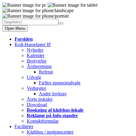
Open Menu
Forsiden
Kolt-Hasselager IF
Nyheder
Kalender
Bestyrelse
Årsberetning
Referat
Udvalg
Fælles sponsorudvalg
Vedtægter
Andre lovkrav
Årets pokaler
Download
Bookning af klubhus-lokale
Reklame på Info-stander
Kontaktformular
Faciliteter
Klubhus / motionscenter