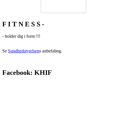
F I T N E S S -
- holder dig i form !!!
Se
Sundhedstyrelsen
s anbefaling.
Facebook: KHIF