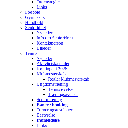
Ordensregler
Links
Fodbold
Gymnastik
Håndbold
Senioridræt
Nyheder
Info om Senioridræt
Kontaktperson
Billeder
Tennis
Nyheder
Aktivitetskalender
Kontingent 2026
Klubmesterskab
Regler klubmesterskab
Ungdomstræning
Tennis øvelser
Træningsøvelser
Seniortræning
Baner / booking
Turneringsresultater
Bestyrelse
Indmeldelse
Links