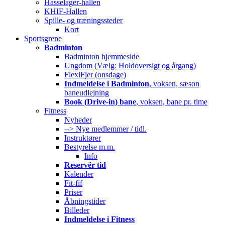
Hasselager-hallen
KHIF-Hallen
Spille- og træningssteder
Kort
Sportsgrene
Badminton
Badminton hjemmeside
Ungdom (Vælg: Holdoversigt og årgang)
FlexiFjer (onsdage)
Indmeldelse i Badminton
, voksen, sæson
baneudlejning
Book (Drive-in) bane
, voksen, bane pr. time
Fitness
Nyheder
--> Nye medlemmer / tidl.
Instruktører
Bestyrelse m.m.
Info
Reservér tid
Kalender
Fit-fif
Priser
Åbningstider
Billeder
Indmeldelse i Fitness