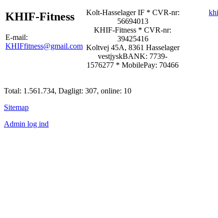
Kolt-Hasselager IF * CVR-nr:
kh
KHIF-Fitness
56694013
KHIF-Fitness
* CVR-nr:
E-mail:
39425416
KHIFfitness@gmail.com
Koltvej 45A, 8361 Hasselager
vestjyskBANK: 7739-
1576277
*
MobilePay: 70466
Total: 1.561.734, Dagligt: 307, online: 10
Sitemap
Admin log ind