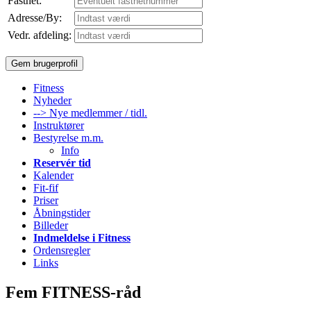
Fastnet:
Adresse/By:
Vedr. afdeling:
Fitness
Nyheder
--> Nye medlemmer / tidl.
Instruktører
Bestyrelse m.m.
Info
Reservér tid
Kalender
Fit-fif
Priser
Åbningstider
Billeder
Indmeldelse i Fitness
Ordensregler
Links
Fem FITNESS-råd