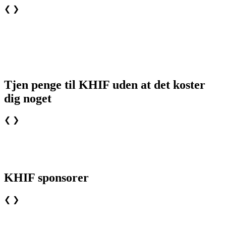
❮
❯
Tjen penge til KHIF uden at det koster
dig noget
❮
❯
KHIF sponsorer
❮
❯