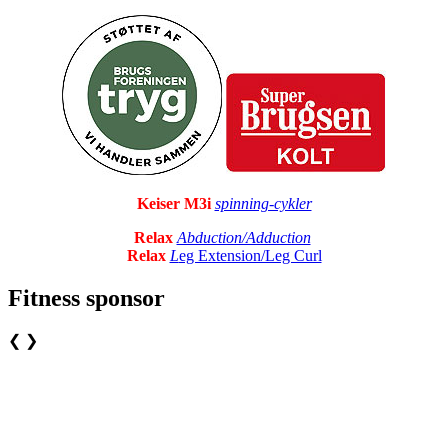
Keiser M3i
spinning-cykler
Relax
Abduction/Adduction
Relax
L
eg Extension/Leg Curl
Fitness sponsor
❮
❯