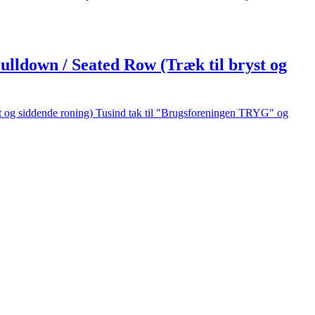
ulldown / Seated Row (Træk til bryst og
st og siddende roning) Tusind tak til "Brugsforeningen TRYG" og