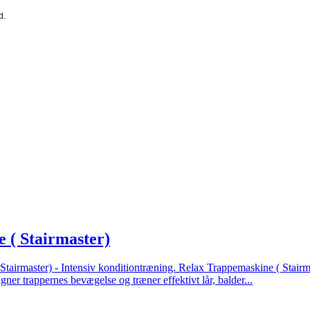
d.
 ( Stairmaster)
tairmaster) - Intensiv konditiontræning. Relax Trappemaskine ( Stairma
gner trappernes bevægelse og træner effektivt lår, balder...