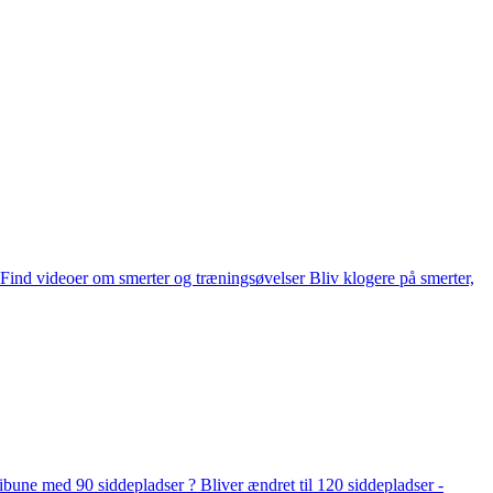
. Find videoer om smerter og træningsøvelser Bliv klogere på smerter,
med 90 siddepladser ?️ Bliver ændret til 120 siddepladser -