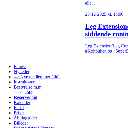
alle...
23-12-2025 kl. 15:00
Leg Extension/
siddende ronin
Leg Extension/Leg Curl
#Koltpuljen og "SuperBr
Fitness
Nyheder
--> Nye medlemmer / tidl.
Instruktører
Bestyrelse m.m.
Info
Reservér tid
Kalender
Fit-fif
Priser
Åbningstider
Billeder