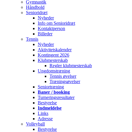
Gymnastik
Håndbold
Senioridræt
Nyheder
Info om Senioridræt
Kontaktperson
Billeder
Tennis
Nyheder
Aktivitetskalender
Kontingent 2026
Klubmesterskab
Regler klubmesterskab
Ungdomstræning
Tennis øvelser
Træningsøvelser
Seniortræning
Baner / booking
Turneringsresultater
Bestyrelse
Indmeldelse
Links
Adresse
Volleyball
Bestyrelse