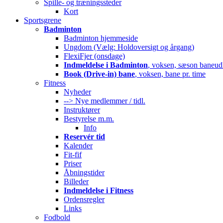
Spille- og træningssteder
Kort
Sportsgrene
Badminton
Badminton hjemmeside
Ungdom (Vælg: Holdoversigt og årgang)
FlexiFjer (onsdage)
Indmeldelse i Badminton
, voksen, sæson baneud
Book (Drive-in) bane
, voksen, bane pr. time
Fitness
Nyheder
--> Nye medlemmer / tidl.
Instruktører
Bestyrelse m.m.
Info
Reservér tid
Kalender
Fit-fif
Priser
Åbningstider
Billeder
Indmeldelse i Fitness
Ordensregler
Links
Fodbold