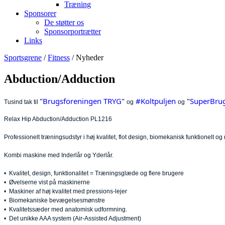
Træning
Sponsorer
De støtter os
Sponsorportrætter
Links
Sportsgrene
/
Fitness
/ Nyheder
Abduction/Adduction
"
Brugsforeningen TRYG
"
#Koltpuljen
 "
SuperBrug
Tusind tak til
og
og
Relax Hip Abduction/Adduction PL1216
Professionelt træningsudstyr i høj kvalitet, flot design, biomekanisk funktionelt 
Kombi maskine med Inderlår og Yderlår.
• Kvalitet, design, funktionalitet = Træningsglæde og flere brugere
• Øvelserne vist på maskinerne
• Maskiner af høj kvalitet med pressions-lejer
• Biomekaniske bevægelsesmønstre
• Kvalitetssæder med anatomisk udformning.
• Det unikke AAA system (Air-Assisted Adjustment)