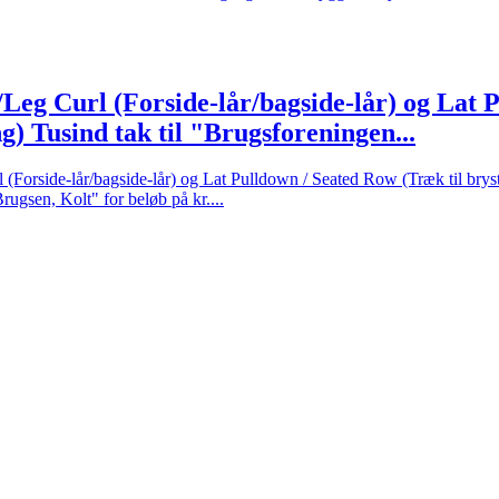
Leg Curl (Forside-lår/bagside-lår) og Lat P
g) Tusind tak til "Brugsforeningen...
 (Forside-lår/bagside-lår) og Lat Pulldown / Seated Row (Træk til bry
ugsen, Kolt" for beløb på kr....