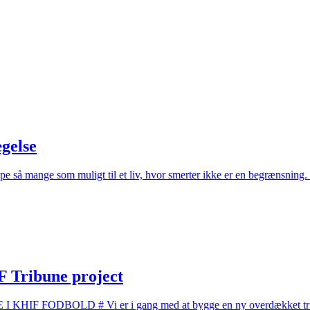
gelse
lpe så mange som muligt til et liv, hvor smerter ikke er en begrænsning
 Tribune project
HIF FODBOLD # Vi er i gang med at bygge en ny overdækket tribune 