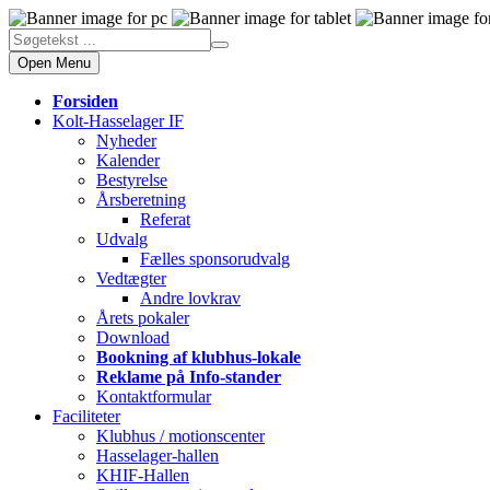
Open Menu
Forsiden
Kolt-Hasselager IF
Nyheder
Kalender
Bestyrelse
Årsberetning
Referat
Udvalg
Fælles sponsorudvalg
Vedtægter
Andre lovkrav
Årets pokaler
Download
Bookning af klubhus-lokale
Reklame på Info-stander
Kontaktformular
Faciliteter
Klubhus / motionscenter
Hasselager-hallen
KHIF-Hallen