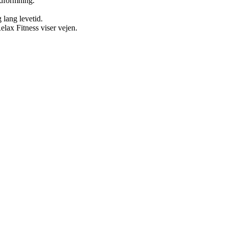
dformning.
 lang levetid.
lax Fitness viser vejen.