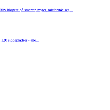
iv klogere på smerter, myter, misforståelser,...
0 siddepladser - alle...