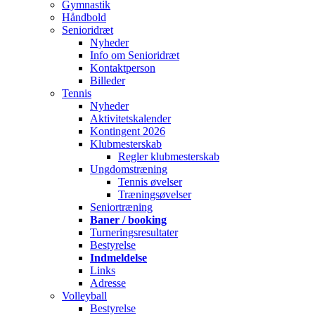
Gymnastik
Håndbold
Senioridræt
Nyheder
Info om Senioridræt
Kontaktperson
Billeder
Tennis
Nyheder
Aktivitetskalender
Kontingent 2026
Klubmesterskab
Regler klubmesterskab
Ungdomstræning
Tennis øvelser
Træningsøvelser
Seniortræning
Baner / booking
Turneringsresultater
Bestyrelse
Indmeldelse
Links
Adresse
Volleyball
Bestyrelse