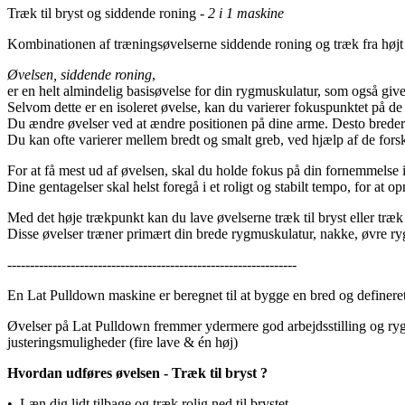
Træk til bryst og siddende roning -
2 i 1 maskine
Kombinationen af træningsøvelserne siddende roning og træk fra højt 
Øvelsen, siddende roning
,
er en helt almindelig basisøvelse for din rygmuskulatur, som også giver
Selvom dette er en isoleret øvelse, kan du varierer fokuspunktet på de
Du ændre øvelser ved at ændre positionen på dine arme. Desto breder
Du kan ofte varierer mellem bredt og smalt greb, ved hjælp af de fors
For at få mest ud af øvelsen, skal du holde fokus på din fornemmelse 
Dine gentagelser skal helst foregå i et roligt og stabilt tempo, for at op
Med det høje trækpunkt kan du lave øvelserne træk til bryst eller træk
Disse øvelser træner primært din brede rygmuskulatur, nakke, øvre r
----------------------------------------------------------------
En Lat Pulldown maskine er beregnet til at bygge en bred og defineret 
Øvelser på Lat Pulldown fremmer ydermere god arbejdsstilling og rygst
justeringsmuligheder (fire lave & én høj)
Hvordan udføres øvelsen - Træk til bryst ?
• Læn dig lidt tilbage og træk rolig ned til brystet.