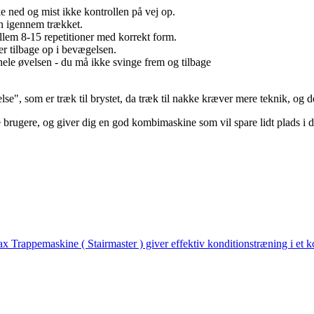
kke ned og mist ikke kontrollen på vej op.
jen igennem trækket.
ellem 8-15 repetitioner med korrekt form.
er tilbage op i bevægelsen.
ele øvelsen - du må ikke svinge frem og tilbage
", som er træk til brystet, da træk til nakke kræver mere teknik, og de
brugere, og giver dig en god kombimaskine som vil spare lidt plads i de
x Trappemaskine ( Stairmaster ) giver effektiv konditionstræning i et 