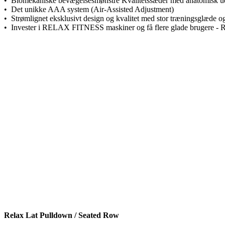
• Biomekaniske bevægelsesmønstre Kvalitetssæder med anatomisk u
• Det unikke AAA system (Air-Assisted Adjustment)
• Strømlignet eksklusivt design og kvalitet med stor træningsglæde og
• Invester i RELAX FITNESS maskiner og få flere glade brugere - Re
Relax Lat Pulldown / Seated Row