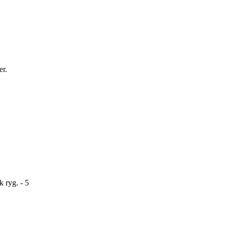
er.
k ryg. - 5