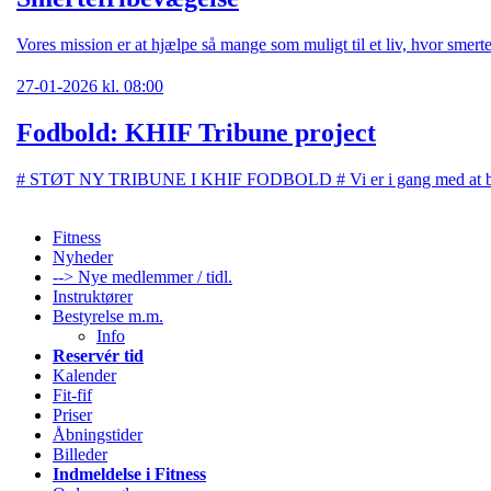
Vores mission er at hjælpe så mange som muligt til et liv, hvor smert
27-01-2026 kl. 08:00
Fodbold: KHIF Tribune project
# STØT NY TRIBUNE I KHIF FODBOLD # Vi er i gang med at bygge en
Fitness
Nyheder
--> Nye medlemmer / tidl.
Instruktører
Bestyrelse m.m.
Info
Reservér tid
Kalender
Fit-fif
Priser
Åbningstider
Billeder
Indmeldelse i Fitness