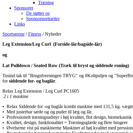
Træning
Sponsorer
De støtter os
Sponsorportrætter
Links
Sportsgrene
/
Fitness
/ Nyheder
Leg Extension/Leg Curl (Forside-lår/bagside-lår)
og
Lat Pulldown / Seated Row (Træk til bryst og siddende roning)
Tusind tak til "Brugsforeningen TRYG" og #Koltpuljen og "SuperBrugs
for
siddende for- og baglår
.
Relax Leg Extension / Leg Curl PC1605
2 i 1 maskine
• Relax Siddende for -og baglår kombi maskine med 131,5 kg. vægt
• Med justerbar sæde og og puder til læg og lår.
• Professionelt træningsudstyr i høj kvalitet, flot design, biomekanis
• Kvalitet, design, funktionalitet = Træningsglæde og flere brugere
• Øvelserne vist på maskinerne Maskiner af høj kvalitet med pressions