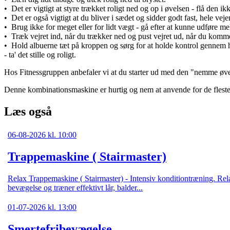
• Det er vigtigt at styre trækket roligt ned og op i øvelsen - flå den i
• Det er også vigtigt at du bliver i sædet og sidder godt fast, hele ve
• Brug ikke for meget eller for lidt vægt - gå efter at kunne udføre m
• Træk vejret ind, når du trækker ned og pust vejret ud, når du komm
• Hold albuerne tæt på kroppen og sørg for at holde kontrol gennem h
- ta' det stille og roligt.
Hos Fitnessgruppen anbefaler vi at du starter ud med den "nemme øvelse
Denne kombinationsmaskine er hurtig og nem at anvende for de fleste 
Læs også
06-08-2026 kl. 10:00
Trappemaskine ( Stairmaster)
Relax Trappemaskine ( Stairmaster) - Intensiv konditiontræning. Rela
bevægelse og træner effektivt lår, balder...
01-07-2026 kl. 13:00
Smertefribevægelse