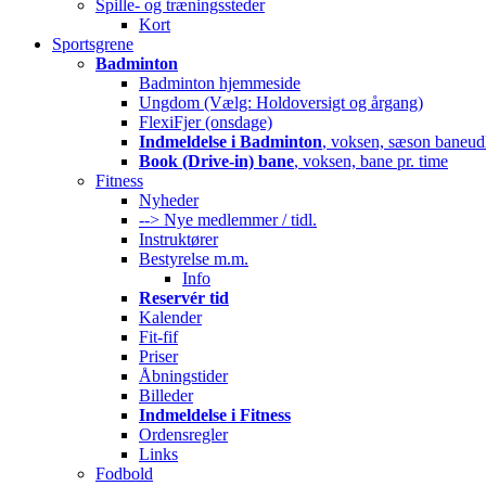
Spille- og træningssteder
Kort
Sportsgrene
Badminton
Badminton hjemmeside
Ungdom (Vælg: Holdoversigt og årgang)
FlexiFjer (onsdage)
Indmeldelse i Badminton
, voksen, sæson baneud
Book (Drive-in) bane
, voksen, bane pr. time
Fitness
Nyheder
--> Nye medlemmer / tidl.
Instruktører
Bestyrelse m.m.
Info
Reservér tid
Kalender
Fit-fif
Priser
Åbningstider
Billeder
Indmeldelse i Fitness
Ordensregler
Links
Fodbold