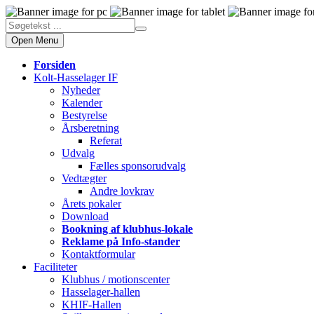
Open Menu
Forsiden
Kolt-Hasselager IF
Nyheder
Kalender
Bestyrelse
Årsberetning
Referat
Udvalg
Fælles sponsorudvalg
Vedtægter
Andre lovkrav
Årets pokaler
Download
Bookning af klubhus-lokale
Reklame på Info-stander
Kontaktformular
Faciliteter
Klubhus / motionscenter
Hasselager-hallen
KHIF-Hallen