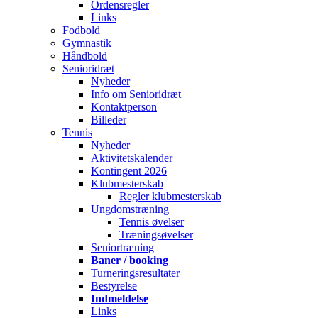
Ordensregler
Links
Fodbold
Gymnastik
Håndbold
Senioridræt
Nyheder
Info om Senioridræt
Kontaktperson
Billeder
Tennis
Nyheder
Aktivitetskalender
Kontingent 2026
Klubmesterskab
Regler klubmesterskab
Ungdomstræning
Tennis øvelser
Træningsøvelser
Seniortræning
Baner / booking
Turneringsresultater
Bestyrelse
Indmeldelse
Links