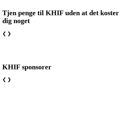
Tjen penge til KHIF uden at det koster
dig noget
❮
❯
KHIF sponsorer
❮
❯