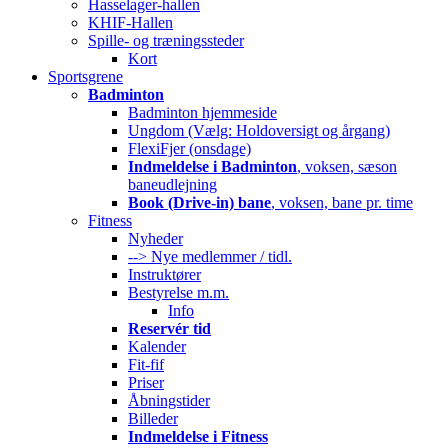
Hasselager-hallen
KHIF-Hallen
Spille- og træningssteder
Kort
Sportsgrene
Badminton
Badminton hjemmeside
Ungdom (Vælg: Holdoversigt og årgang)
FlexiFjer (onsdage)
Indmeldelse i Badminton
, voksen, sæson
baneudlejning
Book (Drive-in) bane
, voksen, bane pr. time
Fitness
Nyheder
--> Nye medlemmer / tidl.
Instruktører
Bestyrelse m.m.
Info
Reservér tid
Kalender
Fit-fif
Priser
Åbningstider
Billeder
Indmeldelse i Fitness