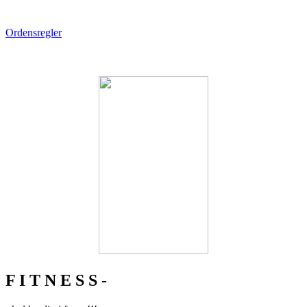
Ordensregler
F I T N E S S -