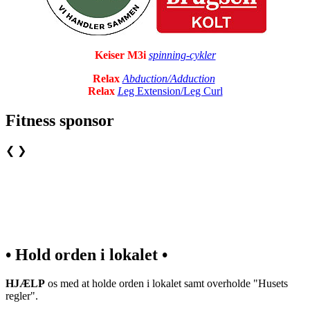
Keiser M3i
spinning-cykler
Relax
Abduction/Adduction
Relax
L
eg Extension/Leg Curl
Fitness sponsor
❮
❯
• Hold orden i lokalet •
HJÆLP
os med at holde orden i lokalet samt overholde "Husets
regler".