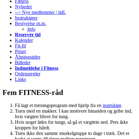
Fitness
Nyheder
--> Nye medlemmer / tidl.
Instruktører
Bestyrelse m.m.
Info
Reservér tid
Kalender
Fit-fif
Priser
Åbningstider
Billeder
Indmeldelse i Fitness
Ordensregler
Links
Fem FITNESS-råd
Få lagt et træningsprogram med hjælp fra en
instruktør
.
Træn med en makker. I kan motivere hinanden og gribe ind,
hvis vægten bliver for tung.
Hvis noget føles for tungt, så gå et vægttrin ned. Pres ikke
kroppen for hårdt.
Træn ikke den samme muskelgruppe to dage i træk. Det er
bedst at vente 48 timer mellem træningen.