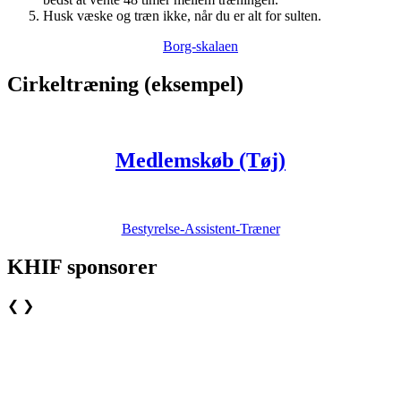
Husk væske og træn ikke, når du er alt for sulten.
Borg-skalaen
Cirkeltræning (eksempel)
Medlemskøb (Tøj)
Bestyrelse-Assistent-Træner
KHIF sponsorer
❮
❯