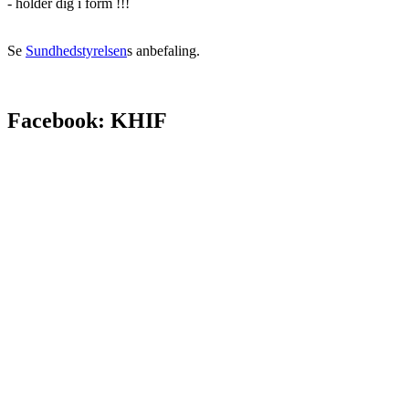
- holder dig i form !!!
Se
Sundhedstyrelsen
s anbefaling.
Facebook: KHIF