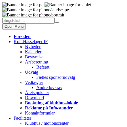
Open Menu
Forsiden
Kolt-Hasselager IF
Nyheder
Kalender
Bestyrelse
Årsberetning
Referat
Udvalg
Fælles sponsorudvalg
Vedtægter
Andre lovkrav
Årets pokaler
Download
Bookning af klubhus-lokale
Reklame på Info-stander
Kontaktformular
Faciliteter
Klubhus / motionscenter