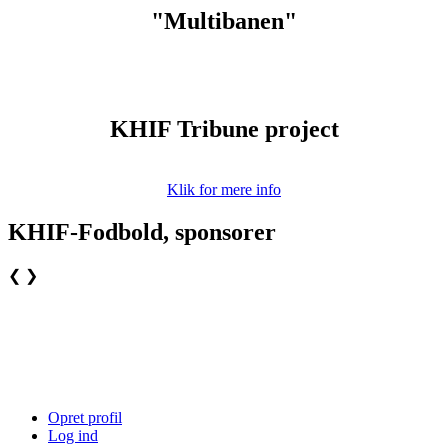
"Multibanen"
KHIF Tribune project
Klik for mere info
KHIF-Fodbold, sponsorer
❮
❯
Opret profil
Log ind