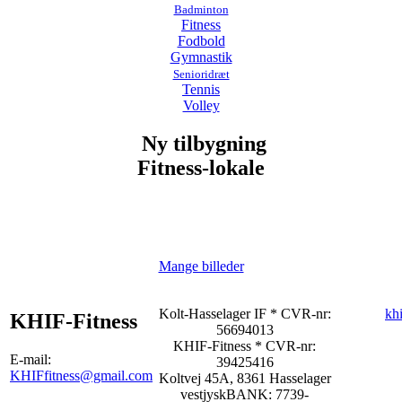
Badminton
Fitness
Fodbold
Gymnastik
Senioridræt
Tennis
Volley
Ny tilbygning
Fitness-lokale
Mange billeder
Kolt-Hasselager IF * CVR-nr:
kh
KHIF-Fitness
56694013
KHIF-Fitness
* CVR-nr:
E-mail:
39425416
KHIFfitness@gmail.com
Koltvej 45A, 8361 Hasselager
vestjyskBANK: 7739-