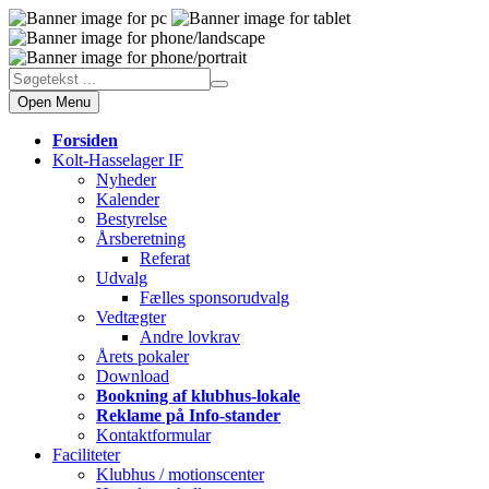
Open Menu
Forsiden
Kolt-Hasselager IF
Nyheder
Kalender
Bestyrelse
Årsberetning
Referat
Udvalg
Fælles sponsorudvalg
Vedtægter
Andre lovkrav
Årets pokaler
Download
Bookning af klubhus-lokale
Reklame på Info-stander
Kontaktformular
Faciliteter
Klubhus / motionscenter