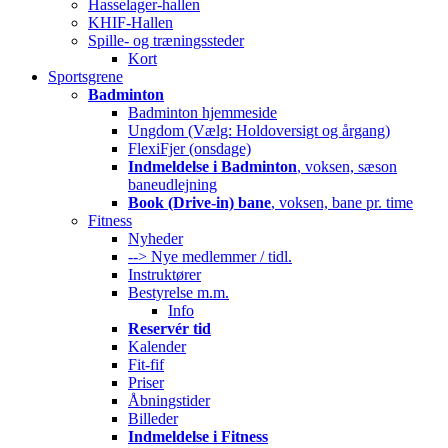
Hasselager-hallen
KHIF-Hallen
Spille- og træningssteder
Kort
Sportsgrene
Badminton
Badminton hjemmeside
Ungdom (Vælg: Holdoversigt og årgang)
FlexiFjer (onsdage)
Indmeldelse i Badminton
, voksen, sæson
baneudlejning
Book (Drive-in) bane
, voksen, bane pr. time
Fitness
Nyheder
--> Nye medlemmer / tidl.
Instruktører
Bestyrelse m.m.
Info
Reservér tid
Kalender
Fit-fif
Priser
Åbningstider
Billeder
Indmeldelse i Fitness