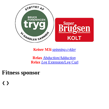
Keiser M3i
spinning-cykler
Relax
Abduction/Adduction
Relax
L
eg Extension/Leg Curl
Fitness sponsor
❮
❯