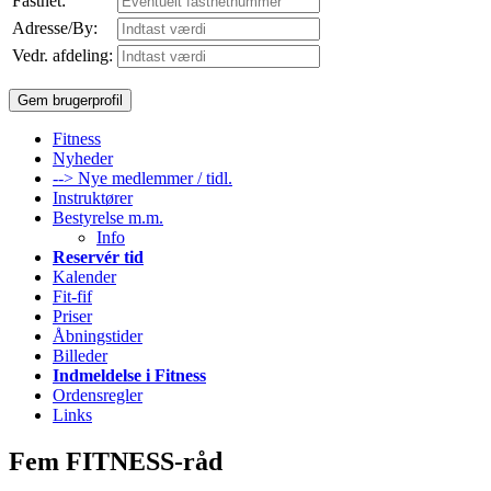
Fastnet:
Adresse/By:
Vedr. afdeling:
Fitness
Nyheder
--> Nye medlemmer / tidl.
Instruktører
Bestyrelse m.m.
Info
Reservér tid
Kalender
Fit-fif
Priser
Åbningstider
Billeder
Indmeldelse i Fitness
Ordensregler
Links
Fem FITNESS-råd