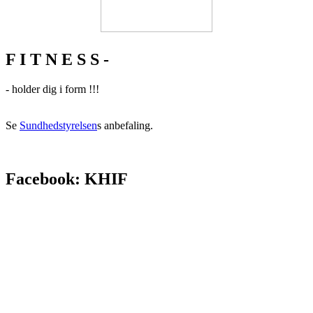
F I T N E S S -
- holder dig i form !!!
Se
Sundhedstyrelsen
s anbefaling.
Facebook: KHIF