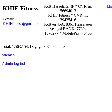
Kolt-Hasselager IF * CVR-nr:
kh
KHIF-Fitness
56694013
KHIF-Fitness
* CVR-nr:
E-mail:
39425416
KHIFfitness@gmail.com
Koltvej 45A, 8361 Hasselager
vestjyskBANK: 7739-
1576277
*
MobilePay: 70466
Total: 1.563.154, Dagligt: 307, online: 3
Sitemap
Admin log ind