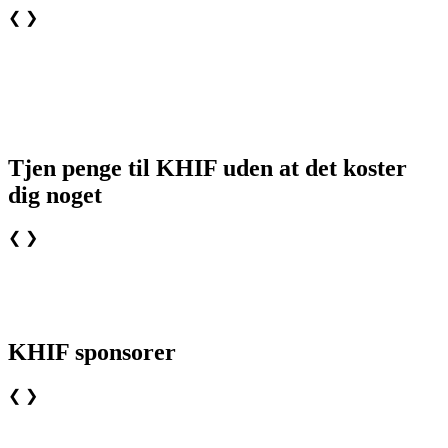
❮
❯
Tjen penge til KHIF uden at det koster
dig noget
❮
❯
KHIF sponsorer
❮
❯