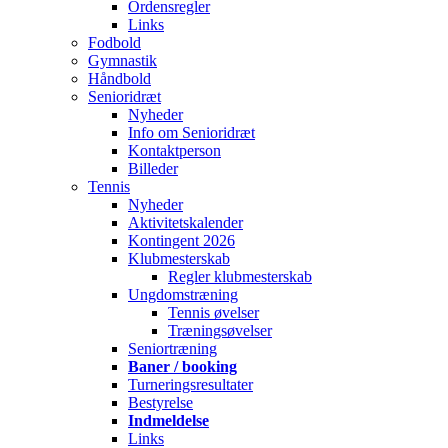
Ordensregler
Links
Fodbold
Gymnastik
Håndbold
Senioridræt
Nyheder
Info om Senioridræt
Kontaktperson
Billeder
Tennis
Nyheder
Aktivitetskalender
Kontingent 2026
Klubmesterskab
Regler klubmesterskab
Ungdomstræning
Tennis øvelser
Træningsøvelser
Seniortræning
Baner / booking
Turneringsresultater
Bestyrelse
Indmeldelse
Links